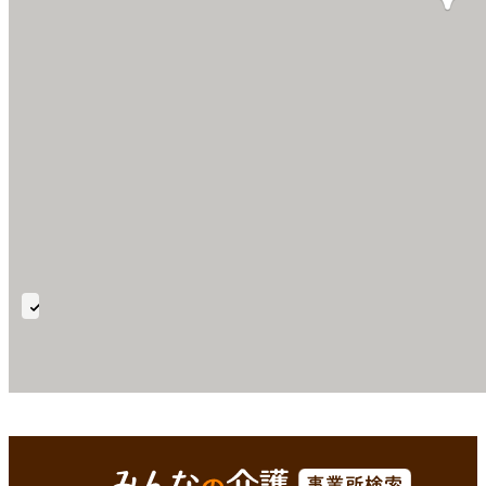
透
析
ケ
ア
体
徳島市(徳島県)
Enterで
を検索
制