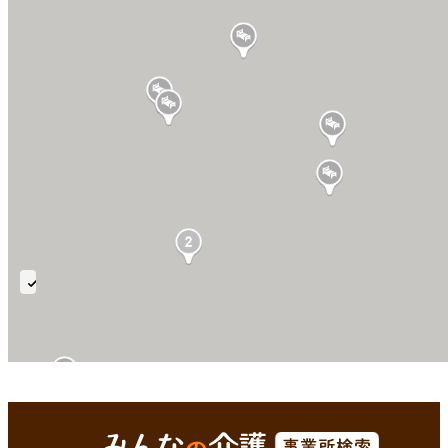
短
期
入
所
生
徳島市(徳島県)
Enterで
を検索
活