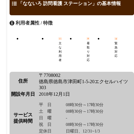
「なないろ 訪問看護 ステーション」の基本情報
利用者属性 / 特徴
主
看
緊
な
取
急
利
り
対
用
対
応
者
応
〒7708002
住所
徳島県徳島市津田町1-5-20エクセルハイツ
303
開設年月日
2018年12月1日
平日
08時30分～17時30分
土曜
08時30分～17時30分
サービス
日曜
-
提供時間
祝日
08時30分～17時30分
定休日
日曜日、12/31~1/3