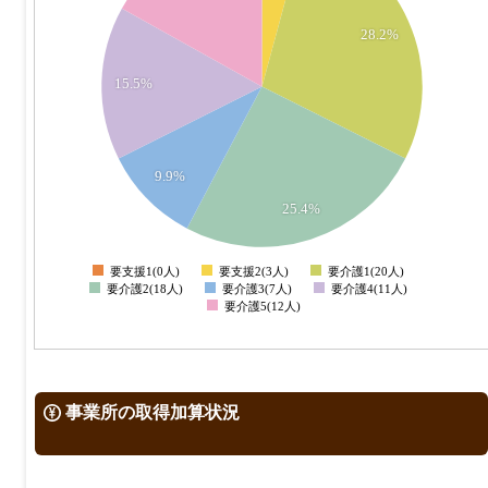
16
14
28.2%
12
15.5%
10
8
6
9.9%
4
2
25.4%
0
-2
要支援1(0人)
要支援2(3人)
要介護1(20人)
0
要介護2(18人)
要介護3(7人)
要介護4(11人)
要介護5(12人)
事業所の取得加算状況