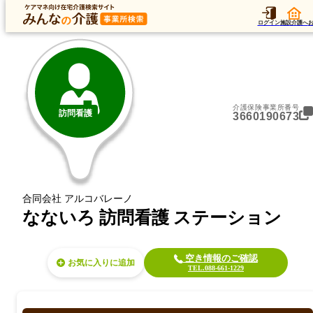
トップ
データ
加算
運営法人
ア
トップ
徳島県
徳島市
訪問看護
なないろ 訪問看護 ステーション
ログイン
施設介護へ
介護保険事業所番号
訪問看護
3660190673
合同会社 アルコバレーノ
なないろ 訪問看護 ステーション
空き情報のご確認
お気に入り
TEL.088-661-1229