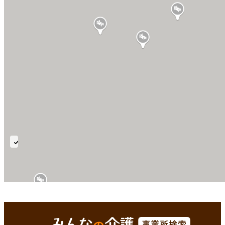
レ
ク
リ
エ
ー
徳島市(徳島県)
Enterで
を検索
シ