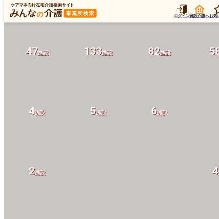
ログイン
施設介護へ
お気
47
133
82
5
施設
施設
施設
4
5
6
施設
施設
施設
2
4
施設