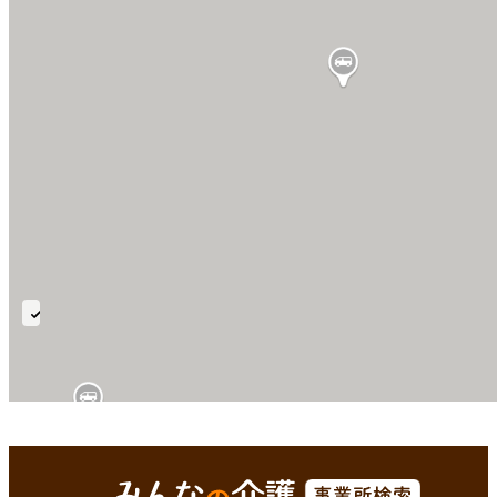
認
知
症
通
所
徳島市(徳島県)
Enterで
を検索