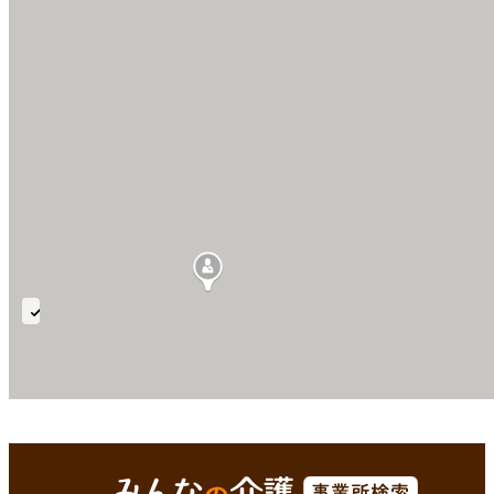
75〜
85
歳
徳島市(徳島県)
Enterで
を検索