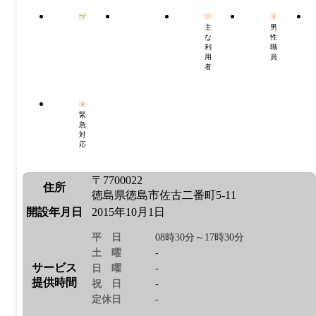
主
男
な
性
利
職
用
員
者
緊
急
対
応
〒7700022
住所
徳島県徳島市佐古二番町5-11
開設年月日
2015年10月1日
平日
08時30分～17時30分
土曜
-
サービス
日曜
-
提供時間
祝日
-
定休日
-