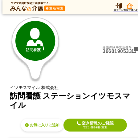
トップ
データ
加算
運営法人
ア
トップ
徳島県
徳島市
訪問看護
訪問看護 ステーションイツモスマイル
ログイン
施設介護へ
介護保険事業所番号
訪問看護
3660190533
イツモスマイル 株式会社
訪問看護 ステーションイツモスマ
イル
空き情報のご確認
お気に入り
TEL.088-611-3131