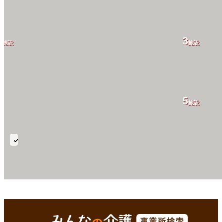
1
3
施設
施設
5
施設
緊
急
体
制
(訪
平戸市(長崎県)
Enterで
を検索
問)