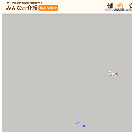
ログイン
施設介護へ
お気
3
施設