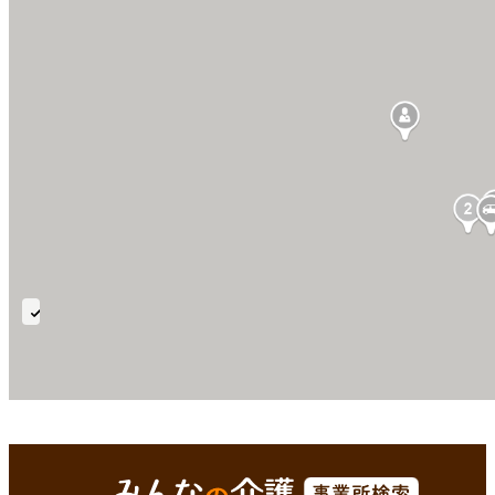
要
介
護
(4-
5)
平戸市(長崎県)
Enterで
を検索