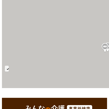
延
長
利
用
可
平戸市(長崎県)
Enterで
を検索