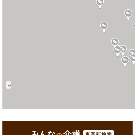
従
来
型
個
室
平戸市(長崎県)
Enterで
を検索