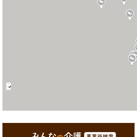
ユ
ニ
ッ
ト
型
平戸市(長崎県)
Enterで
を検索
個