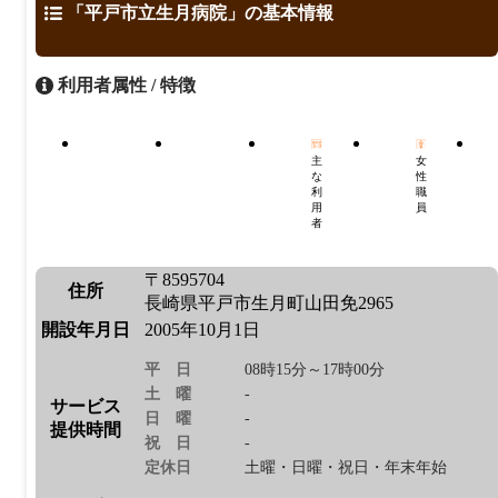
「平戸市立生月病院」の基本情報
利用者属性 / 特徴
主
女
な
性
利
職
用
員
者
〒8595704
住所
長崎県平戸市生月町山田免2965
開設年月日
2005年10月1日
平日
08時15分～17時00分
土曜
-
サービス
日曜
-
提供時間
祝日
-
定休日
土曜・日曜・祝日・年末年始