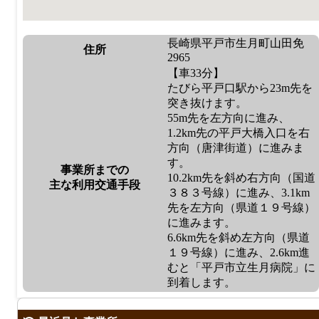
長崎県平戸市生月町山田免
住所
2965
【車33分】
たびら平戸口駅から23m先を
突き抜けます。
55m先を左方向に進み、
1.2km先の平戸大橋入口を右
方向（唐津街道）に進みま
す。
事業所までの
10.2km先を斜め右方向（国道
主な利用交通手段
３８３号線）に進み、3.1km
先を左方向（県道１９号線）
に進みます。
6.6km先を斜め左方向（県道
１９号線）に進み、2.6km進
むと「平戸市立生月病院」に
到着します。