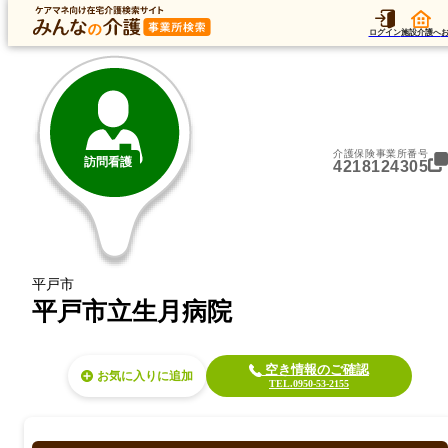
トップ
データ
加算
運営法人
ア
トップ
長崎県
平戸市
訪問看護
平戸市立生月病院
ログイン
施設介護へ
介護保険事業所番号
訪問看護
4218124305
平戸市
平戸市立生月病院
空き情報のご確認
お気に入り
TEL.0950-53-2155