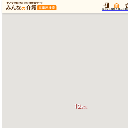
ログイン
施設介護へ
お気
12
施設