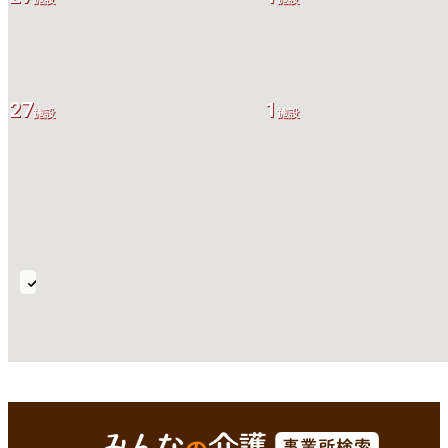
27
1
施設
施設
椅
子
浴・
機
械
全国
Enterで
を検索
浴