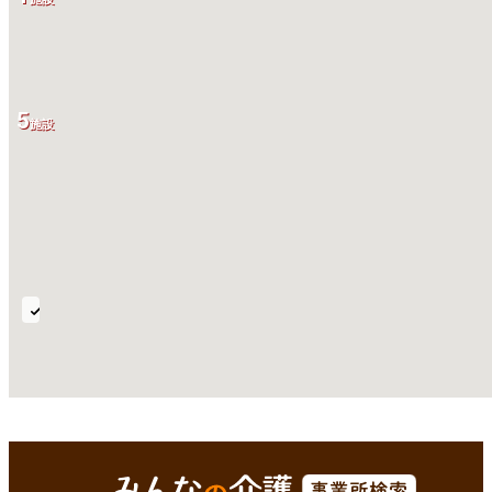
5
施設
定
期
巡
回・
随
全国
Enterで
を検索
時