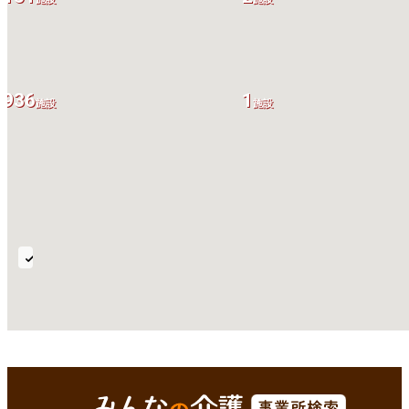
936
1
施設
施設
送
迎
対
応
全国
Enterで
を検索