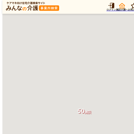
ログイン
施設介護へ
お気
50
施設