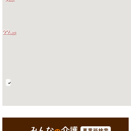
22
施設
要
支
援
全国
Enterで
を検索