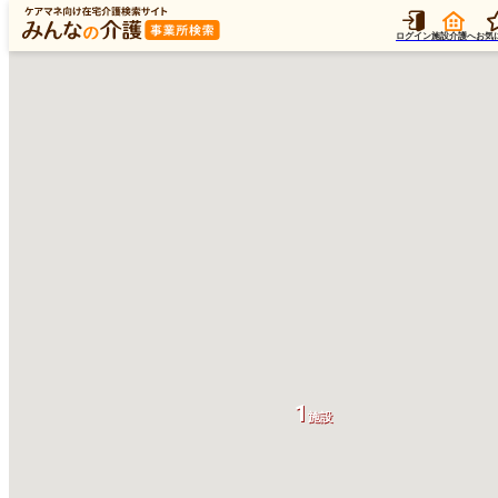
ログイン
施設介護へ
お気
1
施設