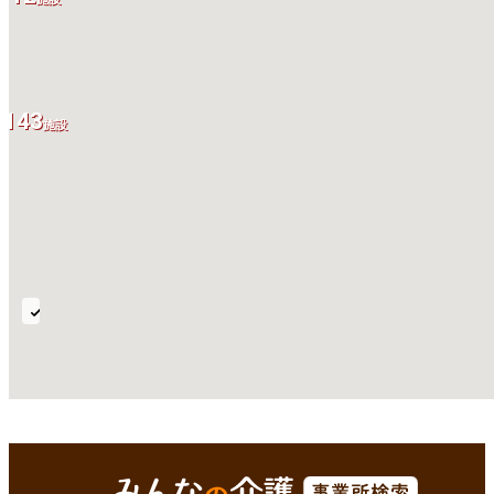
143
施設
気
管
切
開
全国
Enterで
を検索