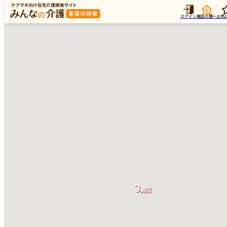
ログイン
施設介護へ
お気
3
施設