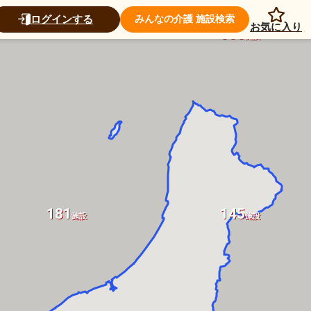
ログインする
みんなの介護 施設検索
お気に入り
333
施設
181
145
施設
施設