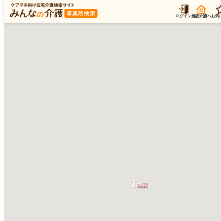
ログイン
施設介護へ
お気
1
施設