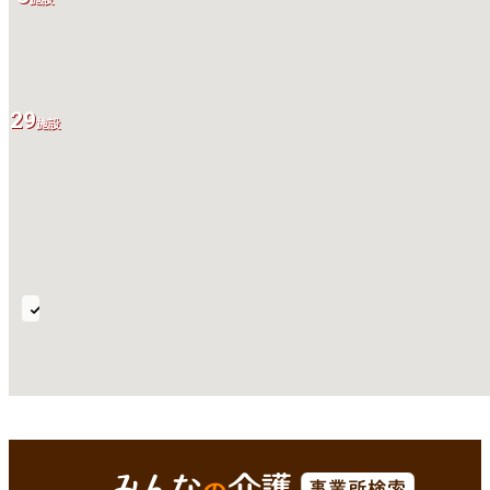
29
施設
レ
ク
リ
エ
ー
全国
Enterで
を検索
シ