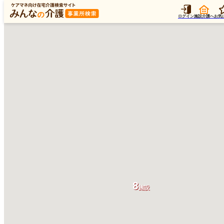
ログイン
施設介護へ
お気
8
施設