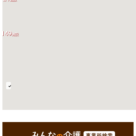
149
施設
ス
ト
ー
マ
全国
Enterで
を検索