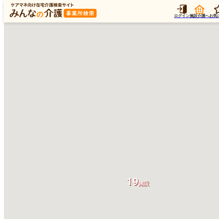
ログイン
施設介護へ
お気
19
施設