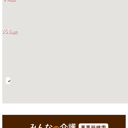
368
施設
訪
問
介
護
全国
Enterで
を検索