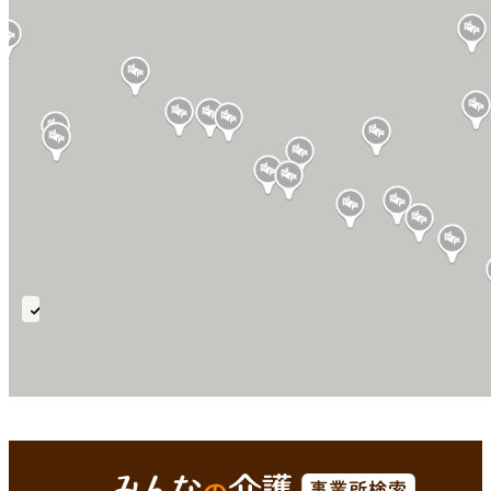
短
期
療
養
老
鹿足郡津和野町(島根県)
Enterで
を検索
健