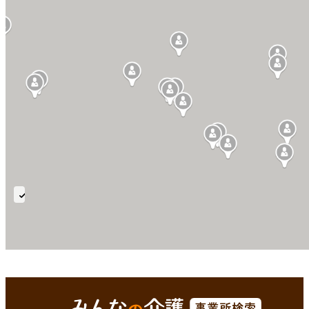
在
宅
自
己
腹
鹿足郡津和野町(島根県)
Enterで
を検索
膜