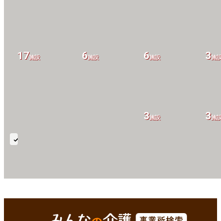
17
6
6
3
施設
施設
施設
施
3
3
施設
施
疼
痛
管
理
鹿足郡津和野町(島根県)
Enterで
を検索