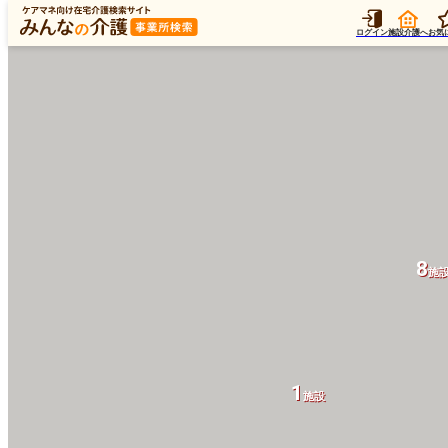
ログイン
施設介護へ
お気
8
施
1
施設