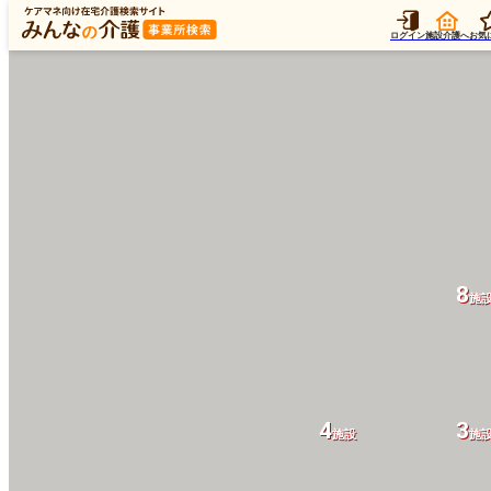
ログイン
施設介護へ
お気
8
施
4
3
施設
施