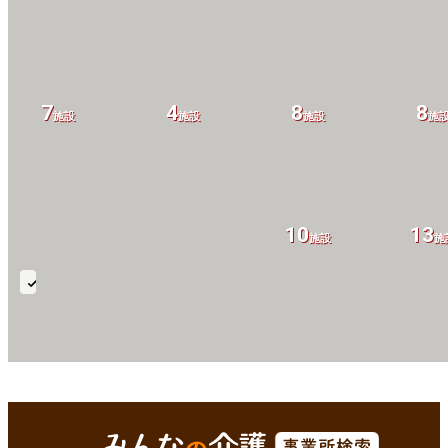
7
4
8
8
施設
施設
施設
施
10
13
施設
施
認
知
症
ケ
ア
鹿足郡津和野町(島根県)
Enterで
を検索
体