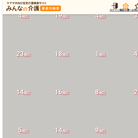
ログイン
施設介護へ
お気
4
19
4
3
施設
施設
施設
23
18
1
4
施設
施設
施設
14
16
8
2
施設
施設
施設
5
14
9
施設
施設
施設