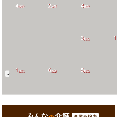
4
2
4
施設
施設
施設
3
1
施設
1
6
5
施設
施設
施設
気
管
切
開
8
7
7
1
施設
施設
施設
久世郡久御山町(京都府)
Enterで
を検索