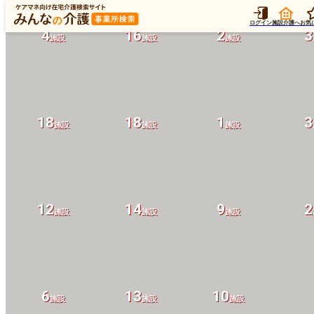
ログイン
施設介護へ
お気
4
16
2
3
施設
施設
施設
18
18
1
3
施設
施設
施設
12
14
9
2
施設
施設
施設
6
13
10
施設
施設
施設