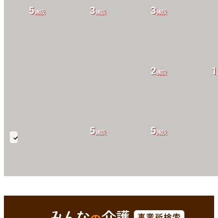
5
3
3
施設
施設
施設
2
1
施設
5
5
施設
施設
人
工
膀
胱
7
7
7
施設
施設
施設
久世郡久御山町(京都府)
Enterで
を検索