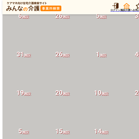
ログイン
施設介護へ
お気
6
26
5
3
施設
施設
施設
31
26
1
4
施設
施設
施設
19
20
10
2
施設
施設
施設
5
15
14
施設
施設
施設