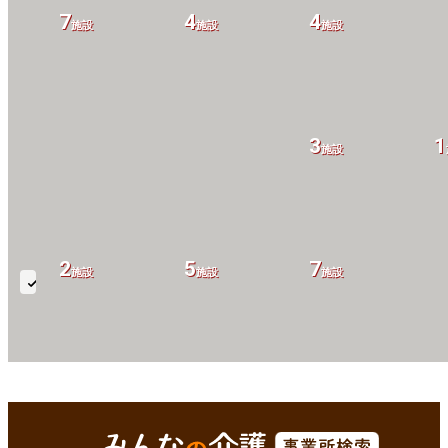
7
4
4
施設
施設
施設
3
1
施設
2
5
7
施設
施設
施設
透
析
ケ
ア
10
11
6
施設
施設
施設
体
久世郡久御山町(京都府)
Enterで
を検索
制