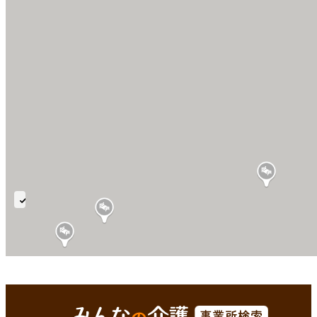
在
宅
強
化
型
久世郡久御山町(京都府)
Enterで
を検索