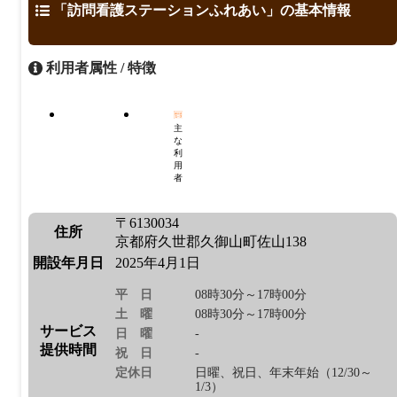
「訪問看護ステーションふれあい」の基本情報
利用者属性 / 特徴
主
な
利
用
者
〒6130034
住所
京都府久世郡久御山町佐山138
開設年月日
2025年4月1日
平日
08時30分～17時00分
土曜
08時30分～17時00分
サービス
日曜
-
提供時間
祝日
-
定休日
日曜、祝日、年末年始（12/30～
1/3）