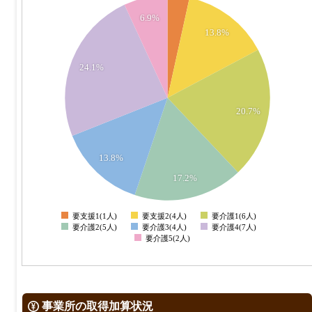
7
6.9%
13.8%
6
24.1%
5
4
20.7%
3
13.8%
2
17.2%
1
要支援1(1人)
要支援2(4人)
要介護1(6人)
0
要介護2(5人)
要介護3(4人)
要介護4(7人)
要介護5(2人)
事業所の取得加算状況