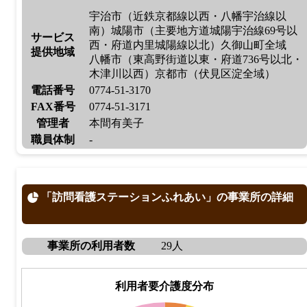
宇治市（近鉄京都線以西・八幡宇治線以
南）城陽市（主要地方道城陽宇治線69号以
サービス
西・府道内里城陽線以北）久御山町全域
提供地域
八幡市（東高野街道以東・府道736号以北・
木津川以西）京都市（伏見区淀全域）
電話番号
0774-51-3170
FAX番号
0774-51-3171
管理者
本間有美子
職員体制
-
「訪問看護ステーションふれあい」の事業所の詳細
事業所の利用者数
29人
利用者要介護度分布