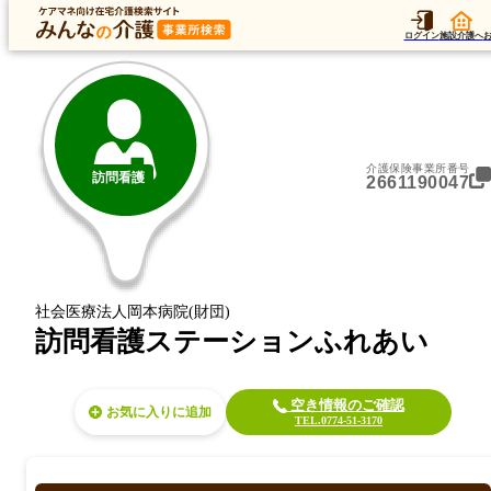
トップ
データ
加算
運営法人
ア
トップ
京都府
久世郡久御山町
訪問看護
訪問看護ステーションふれあい
ログイン
施設介護へ
介護保険事業所番号
訪問看護
2661190047
社会医療法人岡本病院(財団)
訪問看護ステーションふれあい
空き情報のご確認
お気に入り
TEL.0774-51-3170