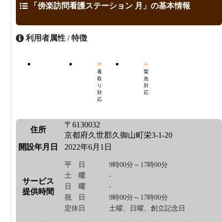
「傍楽訪問看護ステーション 月」の基本情報
利用者属性 / 特徴
看
緊
取
急
り
対
対
応
応
〒6130032
住所
京都府久世郡久御山町栄3-1-20
開設年月日
2022年6月1日
平日
9時00分～17時00分
土曜
-
サービス
日曜
-
提供時間
祝日
9時00分～17時00分
定休日
土曜、日曜、創立記念日