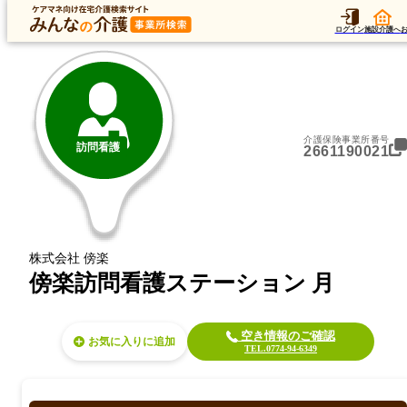
トップ
加算
運営法人
アク
トップ
京都府
久世郡久御山町
訪問看護
傍楽訪問看護ステーション 月
ログイン
施設介護へ
介護保険事業所番号
訪問看護
2661190021
株式会社 傍楽
傍楽訪問看護ステーション 月
空き情報のご確認
お気に入り
TEL.0774-94-6349