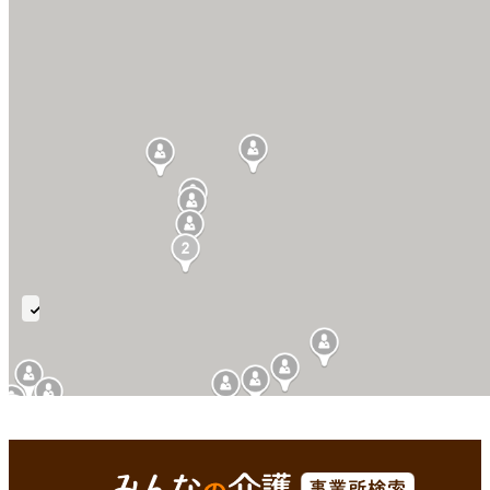
訪
問
リ
ハ
ビ
武雄市(佐賀県)
Enterで
を検索
リ