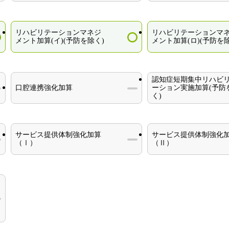
リハビリテーションマネジ
リハビリテーションマ
メント加算(イ)(予防を除く)
メント加算(ロ)(予防を除
認知症短期集中リハビ
口腔連携強化加算
ーション実施加算(予防
く)
サービス提供体制強化加算
サービス提供体制強化
（Ⅰ）
（Ⅱ）