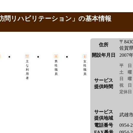
訪問リハビリテーション」の基本情報
〒8430
住所
佐賀県
開設年月日
2007
主
男
女
平日
な
性
性
利
職
職
土曜
用
員
員
者
日曜
サービス
祝日
提供時間
定休日
サービス
武雄市
提供地域
電話番号
0954-2
FAX番号
0954-2