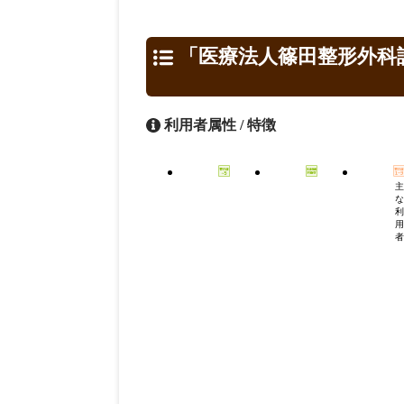
「医療法人篠田整形外科
利用者属性 / 特徴
主
な
利
用
者