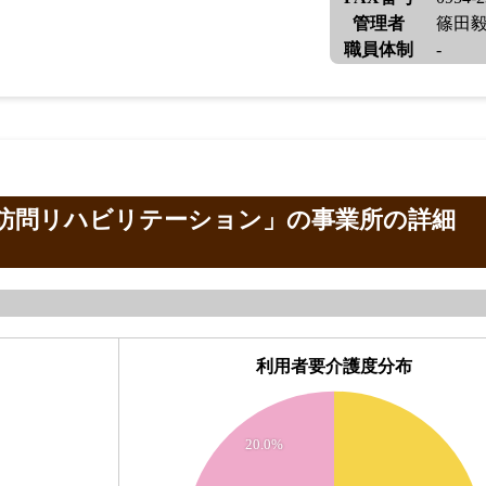
管理者
篠田
職員体制
-
訪問リハビリテーション」の事業所の詳細
利用者要介護度分布
2.2
2
1.8
20.0%
1.6