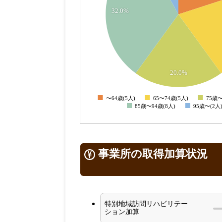
32.0%
5
4
3
20.0%
2
〜64歳(5人)
65〜74歳(5人)
75歳
0
85歳〜94歳(8人)
95歳〜(2
事業所の取得加算状況
特別地域訪問リハビリテー
ション加算