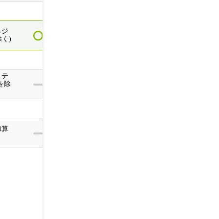
ネジ
く)
リテ
を除
加算