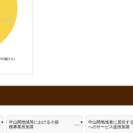
20.0%
〜84歳(5人)
人)
中山間地域等における小規
中山間地域者に居住す
模事業所加算
へのサービス提供加算