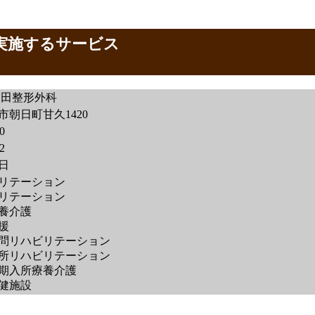
が実施するサービス
篠田整形外科
市朝日町甘久1420
0
2
4日
リテーション
リテーション
養介護
援
問リハビリテーション
所リハビリテーション
期入所療養介護
健施設