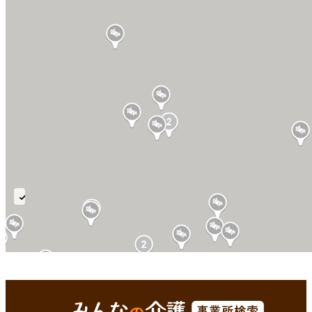
多
床
室
武雄市(佐賀県)
Enterで
を検索