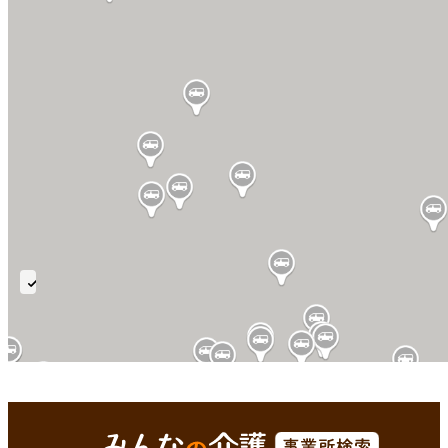
延
長
利
用
可
武雄市(佐賀県)
Enterで
を検索