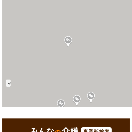
在
宅
強
化
型
武雄市(佐賀県)
Enterで
を検索