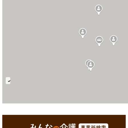
75〜
85
歳
西彼杵郡時津町(長崎県)
Enterで
を検索