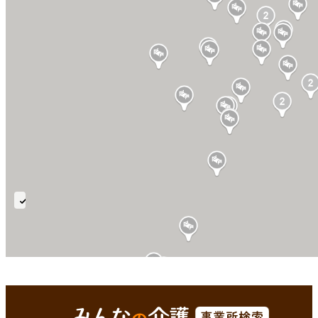
短
期
入
所
生
西彼杵郡時津町(長崎県)
Enterで
を検索
活