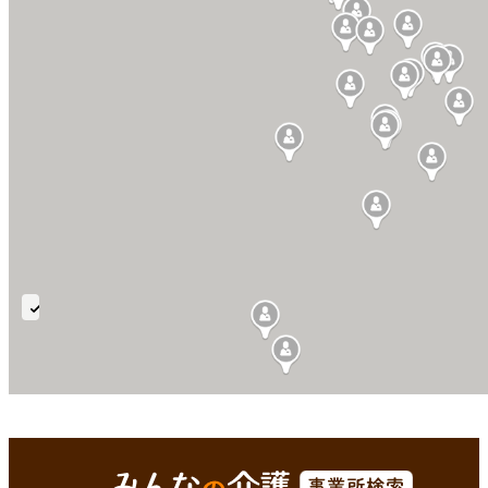
中
心
静
脈
栄
西彼杵郡時津町(長崎県)
Enterで
を検索
養