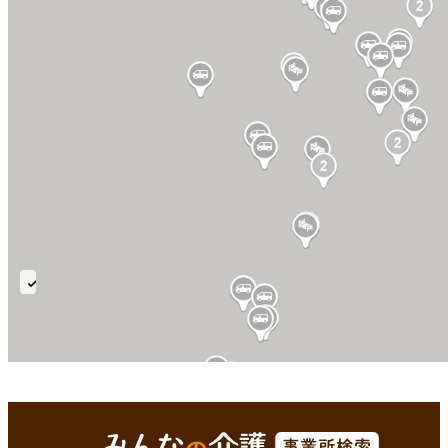
特
殊
浴
西彼杵郡時津町(長崎県)
Enterで
を検索