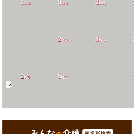
2
3
2
施設
施設
施設
2
3
施設
施設
2
5
施設
施設
ユ
ニ
ッ
4
5
8
ト
施設
施設
施設
型
京丹後市(京都府)
Enterで
を検索
個