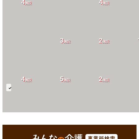
4
4
施設
施設
3
2
施設
施設
4
5
2
施設
施設
施設
通
所
リ
4
9
7
ハ
施設
施設
施設
京丹後市(京都府)
Enterで
を検索