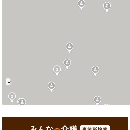
在
宅
自
己
腹
京丹後市(京都府)
Enterで
を検索
膜