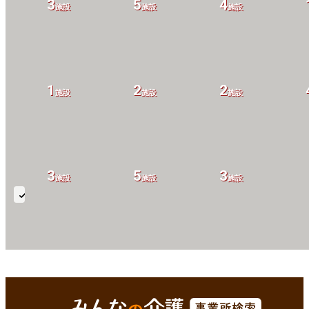
3
5
4
施設
施設
施設
1
2
2
施設
施設
施設
3
5
3
施設
施設
施設
緊
急
受
3
7
14
入
施設
施設
施設
(短
京丹後市(京都府)
Enterで
を検索
生)