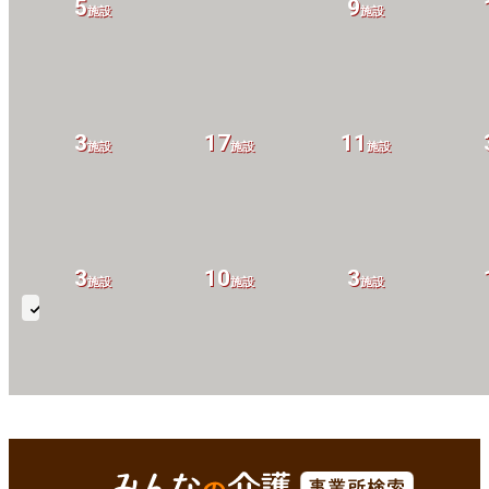
5
9
施設
施設
3
17
11
施設
施設
施設
3
10
3
施設
施設
施設
地
域
密
14
12
8
着
施設
施設
施設
通
京丹後市(京都府)
Enterで
を検索
所