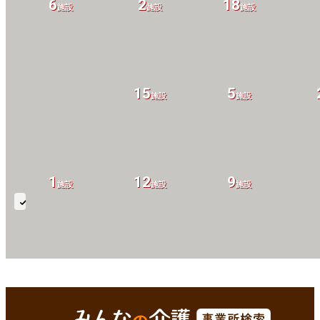
6
2
18
施設
施設
施設
15
5
施設
施設
1
12
9
施設
施設
施設
空
き
状
29
15
26
況
施設
施設
施設
京丹後市(京都府)
Enterで
を検索