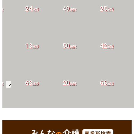
24
49
25
設
施設
施設
施設
13
50
42
設
施設
施設
施設
63
20
66
設
施設
施設
施設
要
介
護
(1-
26
5
12
3)
設
施設
施設
施設
彦根市(滋賀県)
Enterで
を検索