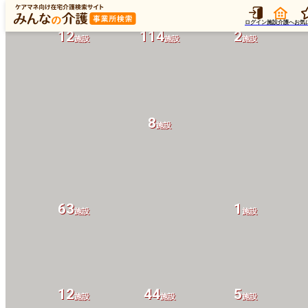
ログイン
施設介護へ
お気
12
114
2
施設
施設
施設
8
施設
63
1
施設
施設
12
44
5
設
施設
施設
施設