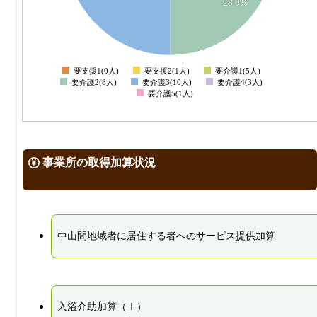
28.6%
2
1
0
-1
要支援1(0人)
要支援2(1人)
要介護1(5人)
0
要介護2(8人)
要介護3(10人)
要介護4(3人)
要介護5(1人)
事業所の取得加算状況
中山間地域者に居住する者へのサービス提供加算
入浴介助加算（Ⅰ）