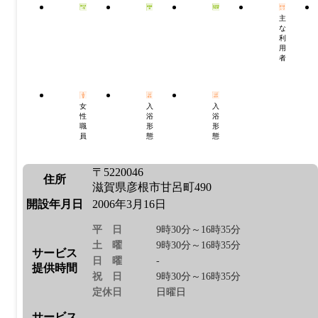
主
な
利
用
者
女
入
入
性
浴
浴
職
形
形
員
態
態
〒5220046
住所
滋賀県彦根市甘呂町490
開設年月日
2006年3月16日
平日
9時30分～16時35分
土曜
9時30分～16時35分
サービス
日曜
-
提供時間
祝日
9時30分～16時35分
定休日
日曜日
サービス