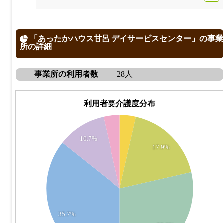
「あったかハウス甘呂 デイサービスセンター」の事業
所の詳細
事業所の利用者数
28人
利用者要介護度分布
11
10
9
10.7%
17.9%
8
7
6
5
4
35.7%
3