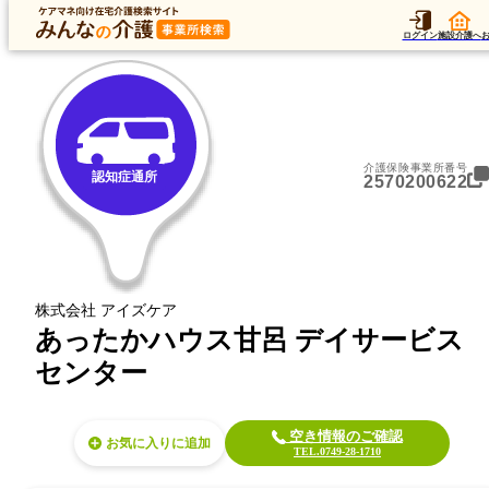
トップ
データ
加算
運営法人
ア
トップ
滋賀県
彦根市
認知症通所
あったかハウス甘呂 デイサービスセンター
ログイン
施設介護へ
介護保険事業所番号
認知症通所
2570200622
株式会社 アイズケア
あったかハウス甘呂 デイサービス
センター
空き情報のご確認
お気に入り
TEL.0749-28-1710